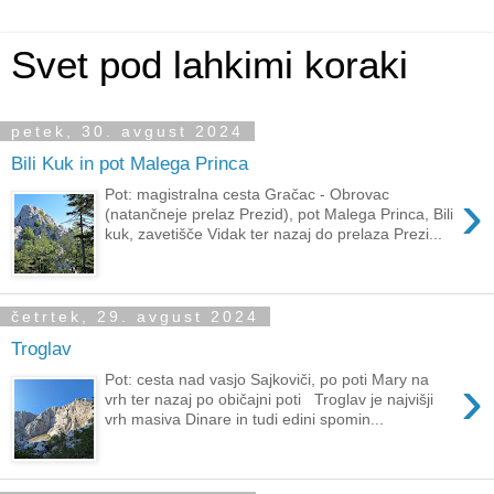
Svet pod lahkimi koraki
petek, 30. avgust 2024
Bili Kuk in pot Malega Princa
›
Pot: magistralna cesta Gračac - Obrovac
(natančneje prelaz Prezid), pot Malega Princa, Bili
kuk, zavetišče Vidak ter nazaj do prelaza Prezi...
četrtek, 29. avgust 2024
Troglav
›
Pot: cesta nad vasjo Sajkoviči, po poti Mary na
vrh ter nazaj po običajni poti Troglav je najvišji
vrh masiva Dinare in tudi edini spomin...