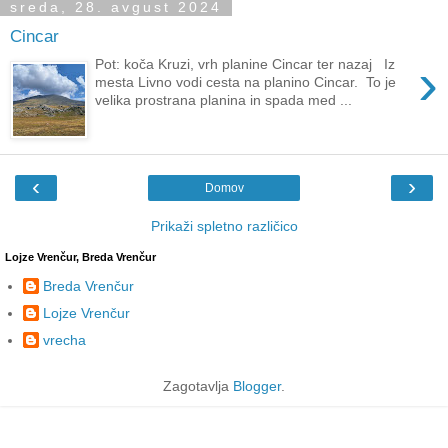
sreda, 28. avgust 2024
Cincar
›
Pot: koča Kruzi, vrh planine Cincar ter nazaj Iz
mesta Livno vodi cesta na planino Cincar. To je
velika prostrana planina in spada med ...
‹
›
Domov
Prikaži spletno različico
Lojze Vrenčur, Breda Vrenčur
Breda Vrenčur
Lojze Vrenčur
vrecha
Zagotavlja
Blogger
.