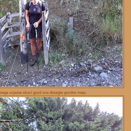
rmega vzpona skozi gozd sva dosegla gozdno mejo.