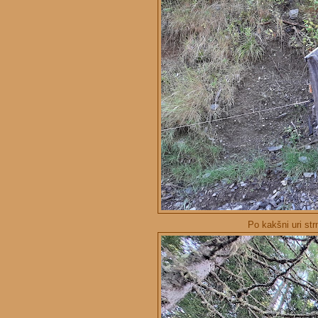
Po kakšni uri st