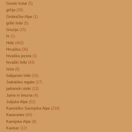
Gorski kotar
(5)
grčija
(28)
Grobničke Alpe
(1)
grški hribi
(5)
Gruzija
(15)
hr
(1)
Hribi
(463)
Hrvaška
(36)
hrvaška jezera
(1)
hrvaški hribi
(43)
Istra
(8)
Italijanski hribi
(15)
Jadralske regate
(17)
jadranski otoki
(12)
Jame in brezna
(4)
Julijske Alpe
(52)
Kamniško Savinjske Alpe
(219)
Karavanke
(60)
Karnijske Alpe
(9)
Kavkaz
(12)