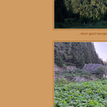
... skozi gozd navzgo