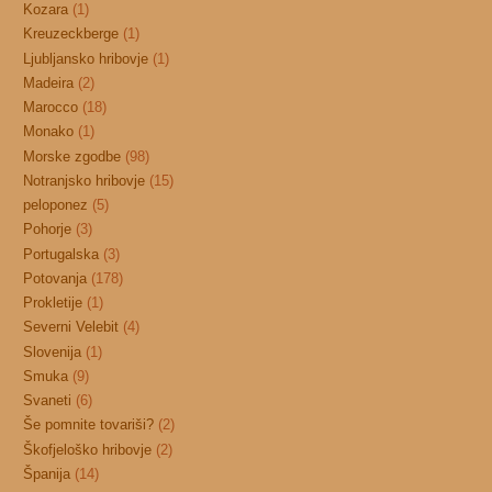
Kozara
(1)
Kreuzeckberge
(1)
Ljubljansko hribovje
(1)
Madeira
(2)
Marocco
(18)
Monako
(1)
Morske zgodbe
(98)
Notranjsko hribovje
(15)
peloponez
(5)
Pohorje
(3)
Portugalska
(3)
Potovanja
(178)
Prokletije
(1)
Severni Velebit
(4)
Slovenija
(1)
Smuka
(9)
Svaneti
(6)
Še pomnite tovariši?
(2)
Škofjeloško hribovje
(2)
Španija
(14)