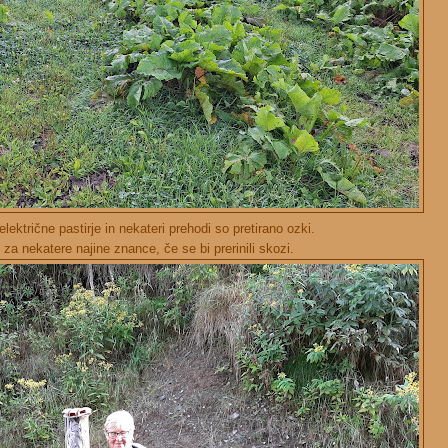
lektrične pastirje in nekateri prehodi so pretirano ozki.
 za nekatere najine znance, če se bi prerinili skozi.