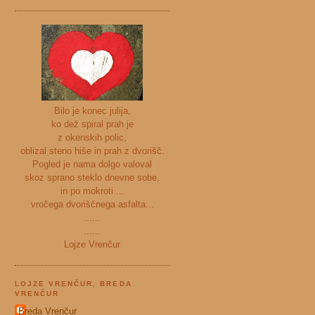
Bilo je konec julija,
ko dež spiral prah je
z okenskih polic,
oblizal steno hiše in prah z dvorišč.
Pogled je nama dolgo valoval
skoz sprano steklo dnevne sobe,
in po mokroti ...
vročega dvoriščnega asfalta...
......
......
Lojze Vrenčur
LOJZE VRENČUR, BREDA
VRENČUR
Breda Vrenčur