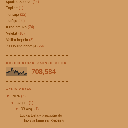
športne zadeve
(14)
Toplice
(1)
Tunizija
(12)
Turčija
(29)
turna smuka
(74)
Velebit
(10)
Velika kapela
(3)
Zasavsko hribovje
(29)
OGLEDI STRANI ZADNJIH 30 DNI
708,584
ARHIV OBJAV
▼
2026
(32)
▼
avgust
(1)
▼
03 avg.
(1)
Lučka Bela - brezpotje do
lovske koče na Brežicih