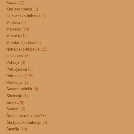
Kozara
(1)
Kreuzeckberge
(1)
Ljubljansko hribovje
(1)
Madeira
(2)
Marocco
(18)
Monako
(1)
Morske zgodbe
(98)
Notranjsko hribovje
(15)
peloponez
(5)
Pohorje
(3)
Portugalska
(3)
Potovanja
(178)
Prokletije
(1)
Severni Velebit
(4)
Slovenija
(1)
Smuka
(9)
Svaneti
(6)
Še pomnite tovariši?
(2)
Škofjeloško hribovje
(2)
Španija
(14)