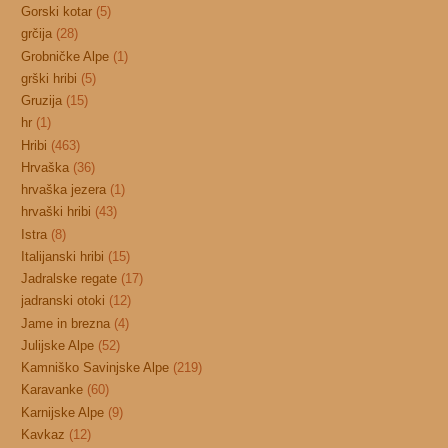
Gorski kotar
(5)
grčija
(28)
Grobničke Alpe
(1)
grški hribi
(5)
Gruzija
(15)
hr
(1)
Hribi
(463)
Hrvaška
(36)
hrvaška jezera
(1)
hrvaški hribi
(43)
Istra
(8)
Italijanski hribi
(15)
Jadralske regate
(17)
jadranski otoki
(12)
Jame in brezna
(4)
Julijske Alpe
(52)
Kamniško Savinjske Alpe
(219)
Karavanke
(60)
Karnijske Alpe
(9)
Kavkaz
(12)