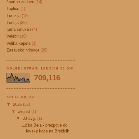
športne zadeve
(14)
Toplice
(1)
Tunizija
(12)
Turčija
(29)
turna smuka
(74)
Velebit
(10)
Velika kapela
(3)
Zasavsko hribovje
(29)
OGLEDI STRANI ZADNJIH 30 DNI
709,116
ARHIV OBJAV
▼
2026
(32)
▼
avgust
(1)
▼
03 avg.
(1)
Lučka Bela - brezpotje do
lovske koče na Brežicih