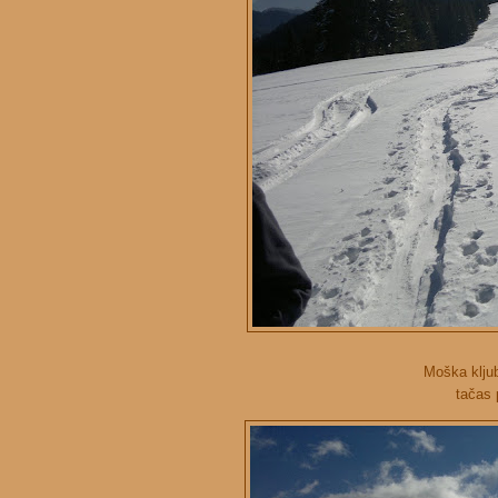
Moška klju
tačas 