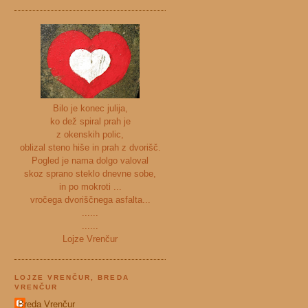
Bilo je konec julija,
ko dež spiral prah je
z okenskih polic,
oblizal steno hiše in prah z dvorišč.
Pogled je nama dolgo valoval
skoz sprano steklo dnevne sobe,
in po mokroti ...
vročega dvoriščnega asfalta...
......
......
Lojze Vrenčur
LOJZE VRENČUR, BREDA
VRENČUR
Breda Vrenčur