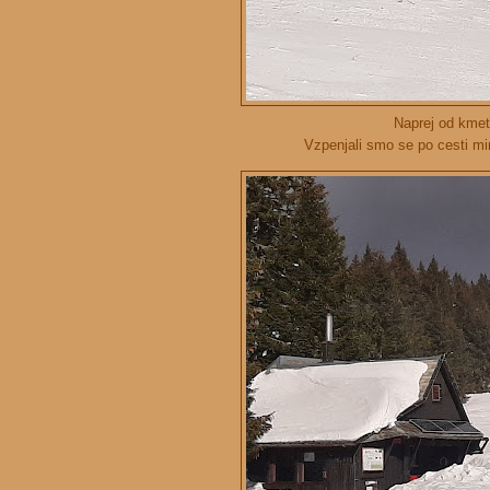
Naprej od kmeti
Vzpenjali smo se po cesti mi