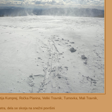
ija Kumprej, Ročka Planina, Veliki Travnik, Turnovka, Mali Travnik,
ra, dela se skorja na snežni površini