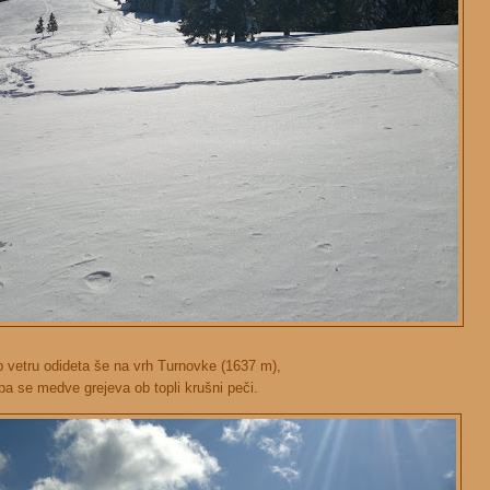
b vetru odideta še na vrh Turnovke (1637 m),
pa se medve grejeva ob topli krušni peči.