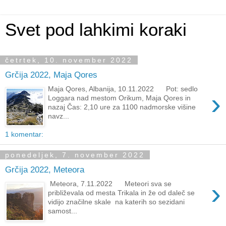
Svet pod lahkimi koraki
četrtek, 10. november 2022
Grčija 2022, Maja Qores
Maja Qores, Albanija, 10.11.2022 Pot: sedlo
›
Loggara nad mestom Orikum, Maja Qores in
nazaj Čas: 2,10 ure za 1100 nadmorske višine
navz...
1 komentar:
ponedeljek, 7. november 2022
Grčija 2022, Meteora
›
Meteora, 7.11.2022 Meteori sva se
približevala od mesta Trikala in že od daleč se
vidijo značilne skale na katerih so sezidani
samost...