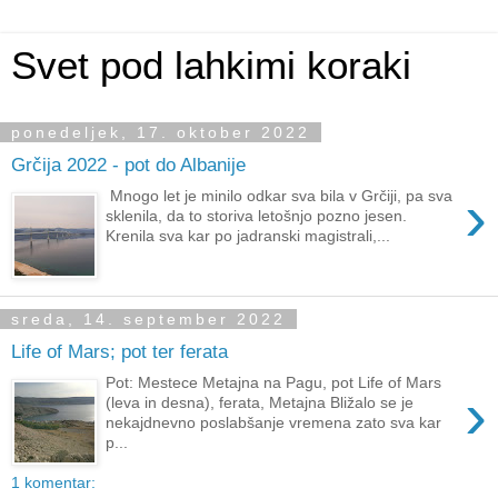
Svet pod lahkimi koraki
ponedeljek, 17. oktober 2022
Grčija 2022 - pot do Albanije
›
Mnogo let je minilo odkar sva bila v Grčiji, pa sva
sklenila, da to storiva letošnjo pozno jesen.
Krenila sva kar po jadranski magistrali,...
sreda, 14. september 2022
Life of Mars; pot ter ferata
Pot: Mestece Metajna na Pagu, pot Life of Mars
›
(leva in desna), ferata, Metajna Bližalo se je
nekajdnevno poslabšanje vremena zato sva kar
p...
1 komentar: