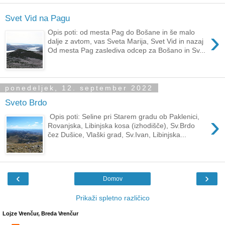
Svet Vid na Pagu
›
Opis poti: od mesta Pag do Bošane in še malo
dalje z avtom, vas Sveta Marija, Svet Vid in nazaj
Od mesta Pag zaslediva odcep za Bošano in Sv...
ponedeljek, 12. september 2022
Sveto Brdo
›
Opis poti: Seline pri Starem gradu ob Paklenici,
Rovanjska, Libinjska kosa (izhodišče), Sv.Brdo
čez Dušice, Vlaški grad, Sv.Ivan, Libinjska...
‹
›
Domov
Prikaži spletno različico
Lojze Vrenčur, Breda Vrenčur