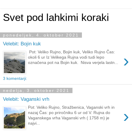
Svet pod lahkimi koraki
ponedeljek, 4. oktober 2021
Velebit: Bojin kuk
Pot: Veliko Rujno, Bojin kuk, Veliko Rujno Čas:
›
okoli 6 ur Iz Velikega Rujna vodi tudi lepo
označena pot na Bojin kuk. Nisva verjela lastn...
3 komentarji:
nedelja, 3. oktober 2021
Velebit: Vaganski vrh
Pot: Veliko Rujno, Stražbenica, Vaganski vrh in
›
nazaj Čas: po priročniku 6 ur od V. Rujna do
Vaganskega vrha Vaganski vrh ( 1758 m) je
najvi...