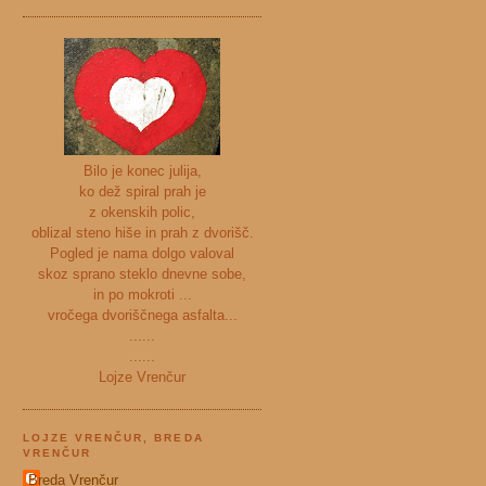
Bilo je konec julija,
ko dež spiral prah je
z okenskih polic,
oblizal steno hiše in prah z dvorišč.
Pogled je nama dolgo valoval
skoz sprano steklo dnevne sobe,
in po mokroti ...
vročega dvoriščnega asfalta...
......
......
Lojze Vrenčur
LOJZE VRENČUR, BREDA
VRENČUR
Breda Vrenčur