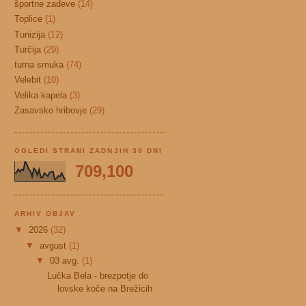
športne zadeve
(14)
Toplice
(1)
Tunizija
(12)
Turčija
(29)
turna smuka
(74)
Velebit
(10)
Velika kapela
(3)
Zasavsko hribovje
(29)
OGLEDI STRANI ZADNJIH 30 DNI
709,100
ARHIV OBJAV
▼
2026
(32)
▼
avgust
(1)
▼
03 avg.
(1)
Lučka Bela - brezpotje do
lovske koče na Brežicih