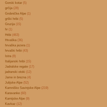
Gorski kotar
(5)
grčija
(28)
Grobničke Alpe
(1)
grški hribi
(5)
Gruzija
(15)
hr
(1)
Hribi
(463)
Hrvaška
(36)
hrvaška jezera
(1)
hrvaški hribi
(43)
Istra
(8)
Italijanski hribi
(15)
Jadralske regate
(17)
jadranski otoki
(12)
Jame in brezna
(4)
Julijske Alpe
(52)
Kamniško Savinjske Alpe
(219)
Karavanke
(60)
Karnijske Alpe
(9)
Kavkaz
(12)