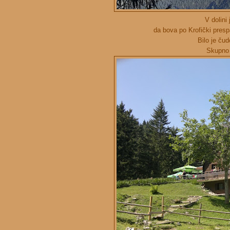
V dolini 
da bova po Krofički prespa
Bilo je čudo
Skupno 