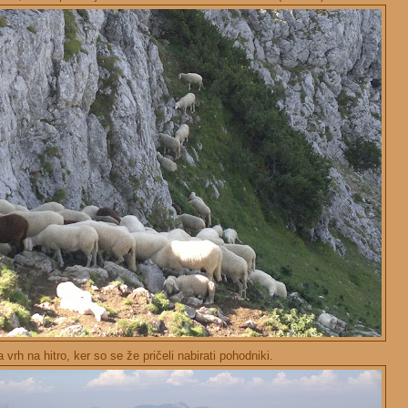
 vrh na hitro, ker so se že pričeli nabirati pohodniki.