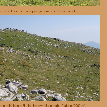
a hitro skočila še na najbližnjo goro po zahtevnejši poti.
rna, klini lepo držijo in hitro sva bila na vrhu Raduhe (2062 m).