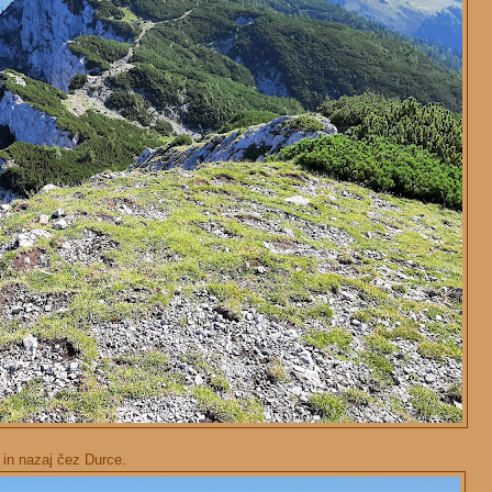
in nazaj čez Durce.