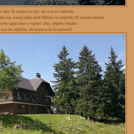
je bilo 35 stopinj in več, pa sva se odločila,
la kar zunaj nekje pod Olševo na prijetnih 18 stopinj toplote.
vito spati tako v naravi, tiho, prijetno hladno.
sva se odločila, da morava to še ponoviti.