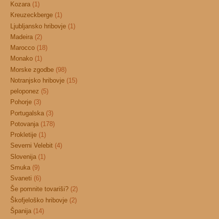
Kozara
(1)
Kreuzeckberge
(1)
Ljubljansko hribovje
(1)
Madeira
(2)
Marocco
(18)
Monako
(1)
Morske zgodbe
(98)
Notranjsko hribovje
(15)
peloponez
(5)
Pohorje
(3)
Portugalska
(3)
Potovanja
(178)
Prokletije
(1)
Severni Velebit
(4)
Slovenija
(1)
Smuka
(9)
Svaneti
(6)
Še pomnite tovariši?
(2)
Škofjeloško hribovje
(2)
Španija
(14)