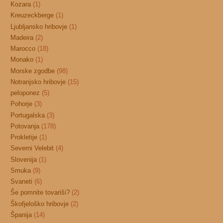
Kozara
(1)
Kreuzeckberge
(1)
Ljubljansko hribovje
(1)
Madeira
(2)
Marocco
(18)
Monako
(1)
Morske zgodbe
(98)
Notranjsko hribovje
(15)
peloponez
(5)
Pohorje
(3)
Portugalska
(3)
Potovanja
(178)
Prokletije
(1)
Severni Velebit
(4)
Slovenija
(1)
Smuka
(9)
Svaneti
(6)
Še pomnite tovariši?
(2)
Škofjeloško hribovje
(2)
Španija
(14)