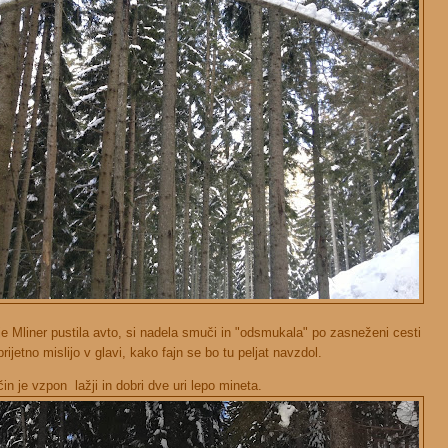
je Mliner pustila avto, si nadela smuči in "odsmukala" po zasneženi cesti
ijetno mislijo v glavi, kako fajn se bo tu peljat navzdol.
n je vzpon lažji in dobri dve uri lepo mineta.