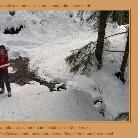
o veliko in mrzlo je, zato je sneg tako lepo obstal.
tokrat zavila proti partizanski bolnici Mrzle vode.
čnejši izviri vode, preko katerih sva šla peš in s smučmi v rokah.