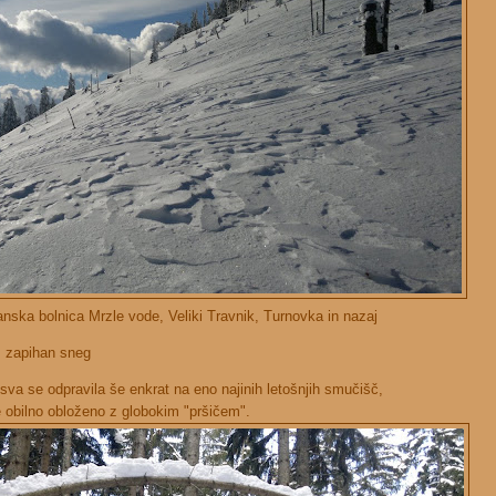
anska bolnica Mrzle vode, Veliki Travnik, Turnovka in nazaj
, zapihan sneg
va se odpravila še enkrat na eno najinih letošnjih smučišč,
e obilno obloženo z globokim "pršičem".