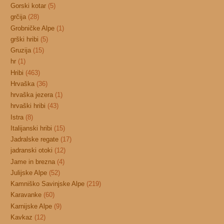
Gorski kotar
(5)
grčija
(28)
Grobničke Alpe
(1)
grški hribi
(5)
Gruzija
(15)
hr
(1)
Hribi
(463)
Hrvaška
(36)
hrvaška jezera
(1)
hrvaški hribi
(43)
Istra
(8)
Italijanski hribi
(15)
Jadralske regate
(17)
jadranski otoki
(12)
Jame in brezna
(4)
Julijske Alpe
(52)
Kamniško Savinjske Alpe
(219)
Karavanke
(60)
Karnijske Alpe
(9)
Kavkaz
(12)