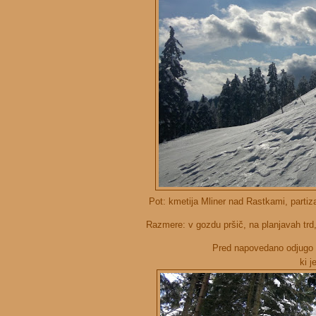
Pot: kmetija Mliner nad Rastkami, partiz
Razmere: v gozdu pršič, na planjavah trd
Pred napovedano odjugo s
ki j