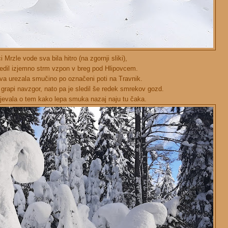
ci Mrzle vode sva bila hitro (na zgornji sliki),
ledil izjemno strm vzpon v breg pod Hlipovcem.
va urezala smučino po označeni poti na Travnik.
i grapi navzgor, nato pa je sledil še redek smrekov gozd.
jevala o tem kako lepa smuka nazaj naju tu čaka.