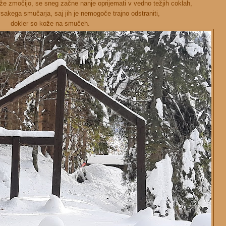
e zmočijo, se sneg začne nanje oprijemati v vedno težjih coklah,
vsakega smučarja, saj jih je nemogoče trajno odstraniti,
dokler so kože na smučeh.