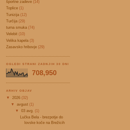
športne zadeve
(14)
Toplice
(1)
Tunizija
(12)
Turčija
(29)
turna smuka
(74)
Velebit
(10)
Velika kapela
(3)
Zasavsko hribovje
(29)
OGLEDI STRANI ZADNJIH 30 DNI
708,950
ARHIV OBJAV
▼
2026
(32)
▼
avgust
(1)
▼
03 avg.
(1)
Lučka Bela - brezpotje do
lovske koče na Brežicih