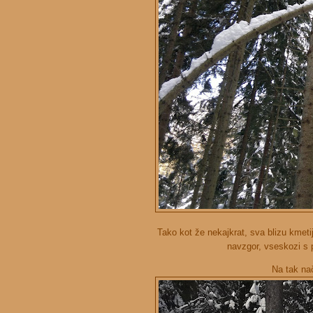
Tako kot že nekajkrat, sva blizu kmeti
navzgor, vseskozi s pr
Na tak nači