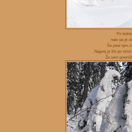
Pri bolni
nato pa je s
Še pred njim s
Najprej je šlo po strm
Že sem premišl