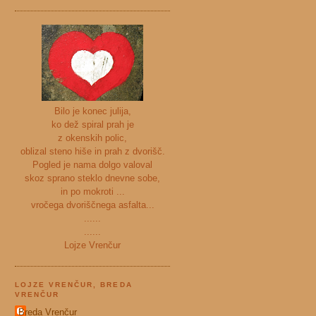
Bilo je konec julija,
ko dež spiral prah je
z okenskih polic,
oblizal steno hiše in prah z dvorišč.
Pogled je nama dolgo valoval
skoz sprano steklo dnevne sobe,
in po mokroti ...
vročega dvoriščnega asfalta...
......
......
Lojze Vrenčur
LOJZE VRENČUR, BREDA
VRENČUR
Breda Vrenčur