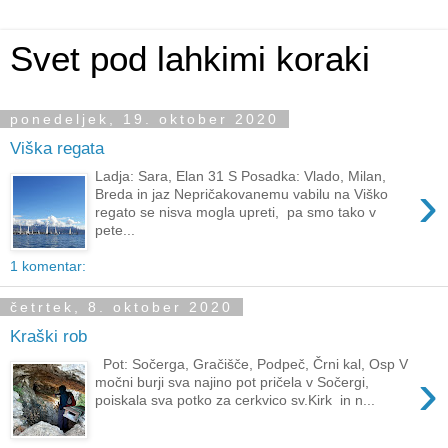
Svet pod lahkimi koraki
ponedeljek, 19. oktober 2020
Viška regata
Ladja: Sara, Elan 31 S Posadka: Vlado, Milan,
›
Breda in jaz Nepričakovanemu vabilu na Viško
regato se nisva mogla upreti, pa smo tako v
pete...
1 komentar:
četrtek, 8. oktober 2020
Kraški rob
Pot: Sočerga, Gračišče, Podpeč, Črni kal, Osp V
›
močni burji sva najino pot pričela v Sočergi,
poiskala sva potko za cerkvico sv.Kirk in n...