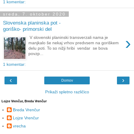
1 komentar:
sreda, 7. oktober 2020
Slovenska planinska pot -
goriško- primorski del
›
V slovenski planinski transverzali nama je
manjkalo še nekaj vrhov predvsem na goriškem
delu poti. To so nižji hribi vendar se bova
povzp...
1 komentar:
‹
›
Domov
Prikaži spletno različico
Lojze Vrenčur, Breda Vrenčur
Breda Vrenčur
Lojze Vrenčur
vrecha