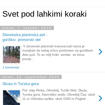
Svet pod lahkimi koraki
sreda, 7. oktober 2020
Slovenska planinska pot -
goriško- primorski del
›
V slovenski planinski transverzali nama je
manjkalo še nekaj vrhov predvsem na goriškem
delu poti. To so nižji hribi vendar se bova
povzp...
1 komentar:
torek, 15. september 2020
Skuta in Turska gora
Pot: slap Rinka, Okrešelj, Turški žleb, Skuta,
›
Turska gora, Kamniško sedlo, Okrešelj Čas: okoli
11 ur Višinska razlika: okoli 1500 m Pogled ...