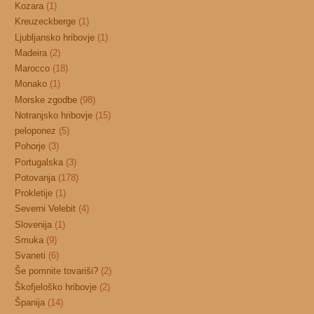
Kozara
(1)
Kreuzeckberge
(1)
Ljubljansko hribovje
(1)
Madeira
(2)
Marocco
(18)
Monako
(1)
Morske zgodbe
(98)
Notranjsko hribovje
(15)
peloponez
(5)
Pohorje
(3)
Portugalska
(3)
Potovanja
(178)
Prokletije
(1)
Severni Velebit
(4)
Slovenija
(1)
Smuka
(9)
Svaneti
(6)
Še pomnite tovariši?
(2)
Škofjeloško hribovje
(2)
Španija
(14)