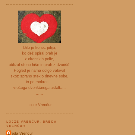
Bilo je konec julija,
ko dež spiral prah je
z okenskih polic,
oblizal steno hiše in prah z dvorišč.
Pogled je nama dolgo valoval
skoz sprano steklo dnevne sobe,
in po mokroti ...
vročega dvoriščnega asfalta...
......
......
Lojze Vrenčur
LOJZE VRENČUR, BREDA
VRENČUR
Breda Vrenčur