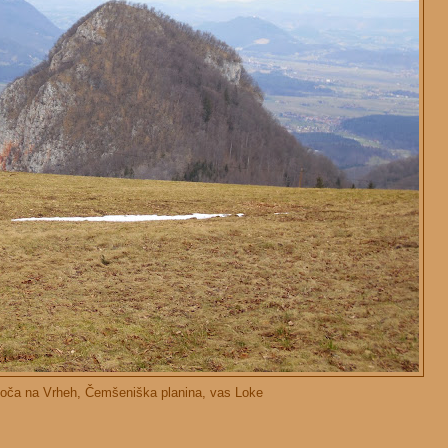
koča na Vrheh, Čemšeniška planina, vas Loke