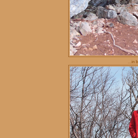
...in