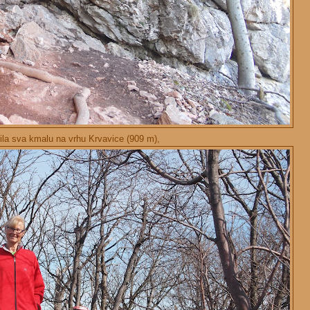
 bila sva kmalu na vrhu Krvavice (909 m),