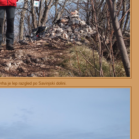
rha je lep razgled po Savinjski dolini.