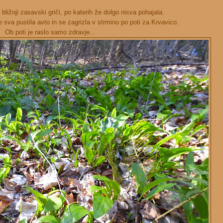
o bližnji zasavski griči, po katerih že dolgo nisva pohajala.
 sva pustila avto in se zagrizla v strmino po poti za Krvavico.
Ob poti je raslo samo zdravje...