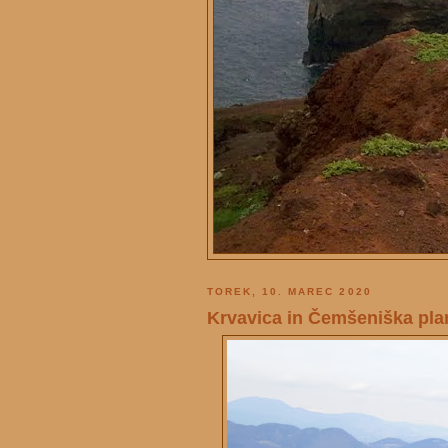
TOREK, 10. MAREC 2020
Krvavica in Čemšeniška pla