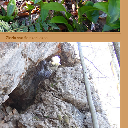
Zlezla sva še skozi okno...