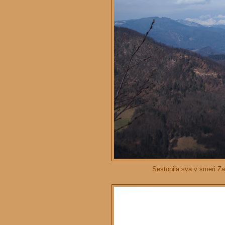
Sestopila sva v smeri Za