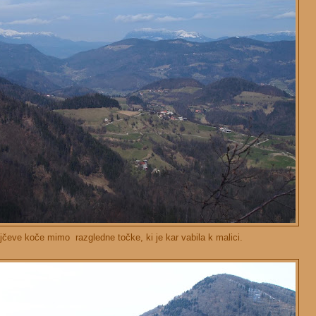
jčeve koče mimo razgledne točke, ki je kar vabila k malici.