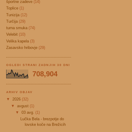
športne zadeve
(14)
Toplice
(1)
Tunizija
(12)
Turčija
(29)
turna smuka
(74)
Velebit
(10)
Velika kapela
(3)
Zasavsko hribovje
(29)
OGLEDI STRANI ZADNJIH 30 DNI
708,904
ARHIV OBJAV
▼
2026
(32)
▼
avgust
(1)
▼
03 avg.
(1)
Lučka Bela - brezpotje do
lovske koče na Brežicih