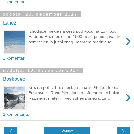
1 komentar:
sobota, 23. december 2017
Lanež
Izhodišče: nekje na cesti pod kočo na Loki pod
›
Raduho Razmere: nad 1500 m se je menjaval trd
pomrznjen in južni sneg, razmere srednje te...
1 komentar:
nedelja, 10. december 2017
Boskovec
Krožna pot: vrhnja postaja nihalke Golte - Isteje -
›
Boskovec - Rastočka planina - Javorca - nihalka
Razmere: meter in več suhega snega, za...
2 komentarja:
‹
›
Domov