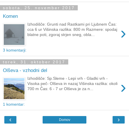
sobota, 25. november 2017
Komen
Izhodišče: Grunti nad Rastkami pri Ljubnem Čas:
›
cca 6 ur Višinska razlika: 800 m Razmere: spodaj
blatne poti, zgoraj strjen sneg, obla...
3 komentarji:
torek, 31. oktober 2017
Olševa - vzhodni del
Izhodišče: Sp.Sleme - Lepi vrh - Gladki vrh -
›
Visoka peč- Olševa in nazaj Višinska razlika: okoli
700 m Čas: 6 - 7 ur Olševa je za n...
1 komentar:
‹
›
Domov