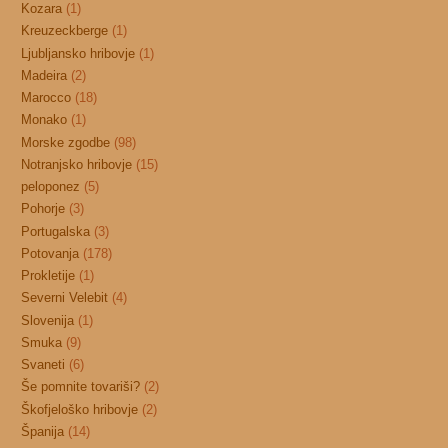
Kozara
(1)
Kreuzeckberge
(1)
Ljubljansko hribovje
(1)
Madeira
(2)
Marocco
(18)
Monako
(1)
Morske zgodbe
(98)
Notranjsko hribovje
(15)
peloponez
(5)
Pohorje
(3)
Portugalska
(3)
Potovanja
(178)
Prokletije
(1)
Severni Velebit
(4)
Slovenija
(1)
Smuka
(9)
Svaneti
(6)
Še pomnite tovariši?
(2)
Škofjeloško hribovje
(2)
Španija
(14)