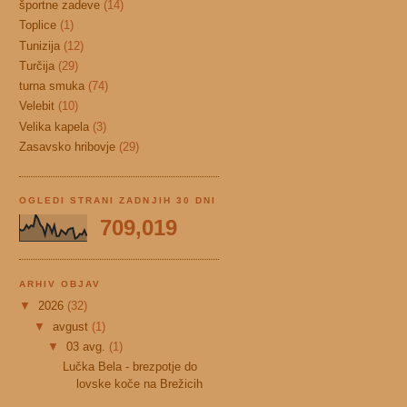
športne zadeve
(14)
Toplice
(1)
Tunizija
(12)
Turčija
(29)
turna smuka
(74)
Velebit
(10)
Velika kapela
(3)
Zasavsko hribovje
(29)
OGLEDI STRANI ZADNJIH 30 DNI
709,019
ARHIV OBJAV
▼
2026
(32)
▼
avgust
(1)
▼
03 avg.
(1)
Lučka Bela - brezpotje do
lovske koče na Brežicih