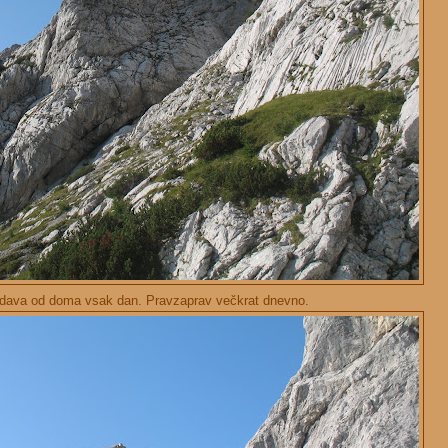
edava od doma vsak dan. Pravzaprav večkrat dnevno.