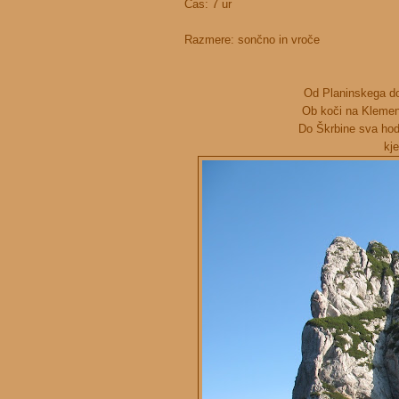
Čas: 7 ur
Razmere: sončno in vroče
Od Planinskega d
Ob koči na Klemenči
Do Škrbine sva hod
kje