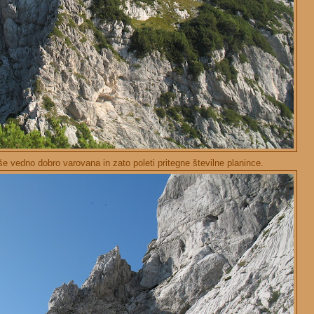
še vedno dobro varovana in zato poleti pritegne številne planince.