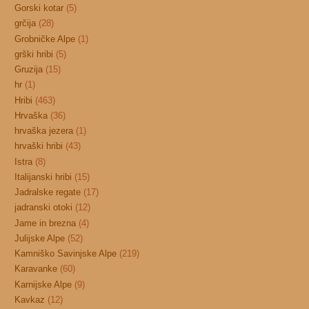
Gorski kotar
(5)
grčija
(28)
Grobničke Alpe
(1)
grški hribi
(5)
Gruzija
(15)
hr
(1)
Hribi
(463)
Hrvaška
(36)
hrvaška jezera
(1)
hrvaški hribi
(43)
Istra
(8)
Italijanski hribi
(15)
Jadralske regate
(17)
jadranski otoki
(12)
Jame in brezna
(4)
Julijske Alpe
(52)
Kamniško Savinjske Alpe
(219)
Karavanke
(60)
Karnijske Alpe
(9)
Kavkaz
(12)