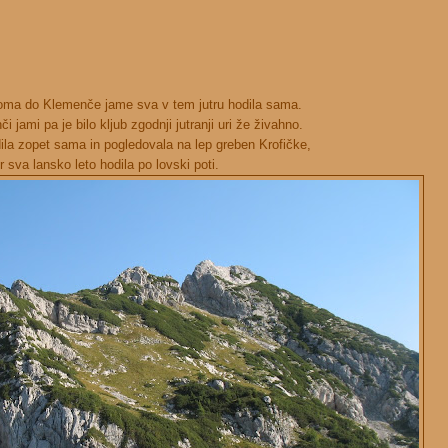
oma do Klemenče jame sva v tem jutru hodila sama.
 jami pa je bilo kljub zgodnji jutranji uri že živahno.
ila zopet sama in pogledovala na lep greben Krofičke,
r sva lansko leto hodila po lovski poti.