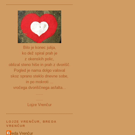
Bilo je konec julija,
ko dež spiral prah je
z okenskih polic,
oblizal steno hiše in prah z dvorišč.
Pogled je nama dolgo valoval
skoz sprano steklo dnevne sobe,
in po mokroti ...
vročega dvoriščnega asfalta...
......
......
Lojze Vrenčur
LOJZE VRENČUR, BREDA
VRENČUR
Breda Vrenčur