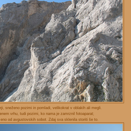
zarji, sneženo pozimi in pomladi, velikokrat v oblakih ali megli.
jenem vrhu, tudi pozimi, ko nama je zamrznil fotoaparat;
a eno od avgustovskih sobot. Zdaj sva sklenila storiti še to.