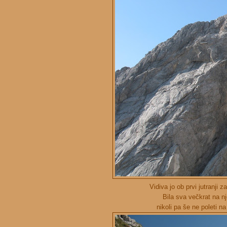
Vidiva jo ob prvi jutranji 
Bila sva večkrat na n
nikoli pa še ne poleti n