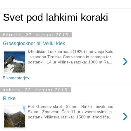
Svet pod lahkimi koraki
četrtek, 27. avgust 2015
Grossglockner ali Veliki klek
Izhodišče: Lucknerhous (1920) nad vasjo Kals
›
- vzhodna Tirolska Čas vzpona in sestopa ter
postanki : 14 ur Višinska razlika: 1900 m Ra...
5 komentarjev:
sobota, 22. avgust 2015
Rinke
Pot: Gamsov skret - Sleme - Rinke - bivak pod
›
Skuto - Žmavcarji Čas: 11 ur z vsemi ovinki in
postanki Višinska razlika: 1500 m Izhodišče...