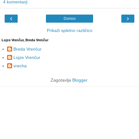
4 komentarji:
‹
›
Domov
Prikaži spletno različico
Lojze Vrenčur, Breda Vrenčur
Breda Vrenčur
Lojze Vrenčur
vrecha
Zagotavlja
Blogger
.