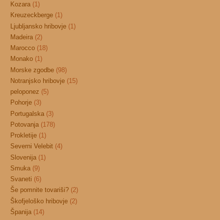
Kozara
(1)
Kreuzeckberge
(1)
Ljubljansko hribovje
(1)
Madeira
(2)
Marocco
(18)
Monako
(1)
Morske zgodbe
(98)
Notranjsko hribovje
(15)
peloponez
(5)
Pohorje
(3)
Portugalska
(3)
Potovanja
(178)
Prokletije
(1)
Severni Velebit
(4)
Slovenija
(1)
Smuka
(9)
Svaneti
(6)
Še pomnite tovariši?
(2)
Škofjeloško hribovje
(2)
Španija
(14)