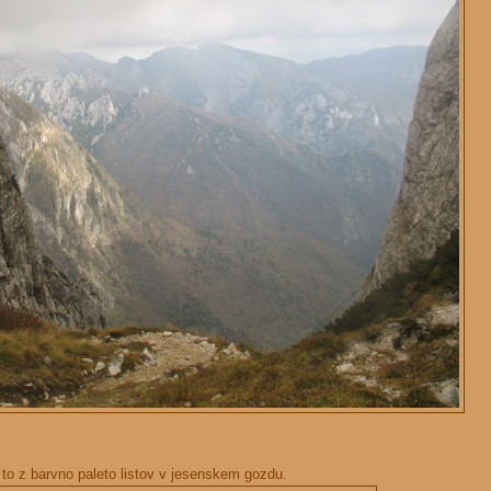
n to z barvno paleto listov v jesenskem gozdu.