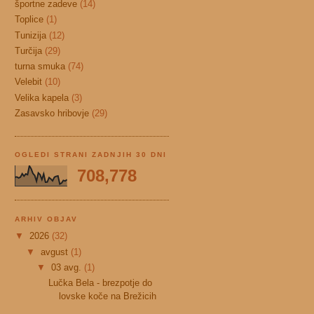
športne zadeve
(14)
Toplice
(1)
Tunizija
(12)
Turčija
(29)
turna smuka
(74)
Velebit
(10)
Velika kapela
(3)
Zasavsko hribovje
(29)
OGLEDI STRANI ZADNJIH 30 DNI
708,778
ARHIV OBJAV
▼
2026
(32)
▼
avgust
(1)
▼
03 avg.
(1)
Lučka Bela - brezpotje do
lovske koče na Brežicih