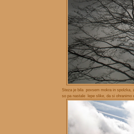
Steza je bila povsem mokra in spolzka, z
so pa nastale lepe slike, da si ohranimo 