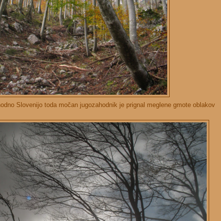
ahodno Slovenijo toda močan jugozahodnik je prignal meglene gmote oblakov