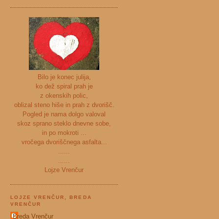
Bilo je konec julija,
ko dež spiral prah je
z okenskih polic,
oblizal steno hiše in prah z dvorišč.
Pogled je nama dolgo valoval
skoz sprano steklo dnevne sobe,
in po mokroti ...
vročega dvoriščnega asfalta...
......
......
Lojze Vrenčur
LOJZE VRENČUR, BREDA
VRENČUR
Breda Vrenčur