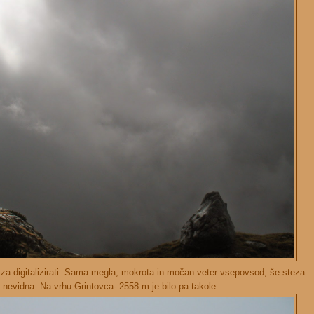
 za digitalizirati. Sama megla, mokrota in močan veter vsepovsod, še steza
 nevidna. Na vrhu Grintovca- 2558 m je bilo pa takole....