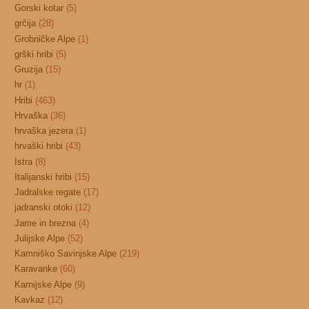
Gorski kotar
(5)
grčija
(28)
Grobničke Alpe
(1)
grški hribi
(5)
Gruzija
(15)
hr
(1)
Hribi
(463)
Hrvaška
(36)
hrvaška jezera
(1)
hrvaški hribi
(43)
Istra
(8)
Italijanski hribi
(15)
Jadralske regate
(17)
jadranski otoki
(12)
Jame in brezna
(4)
Julijske Alpe
(52)
Kamniško Savinjske Alpe
(219)
Karavanke
(60)
Karnijske Alpe
(9)
Kavkaz
(12)