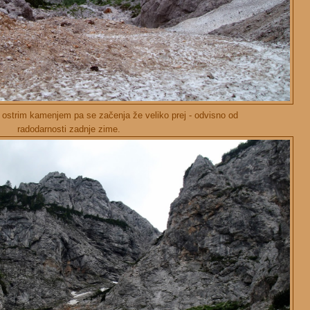
ostrim kamenjem pa se začenja že veliko prej - odvisno od
radodarnosti zadnje zime.