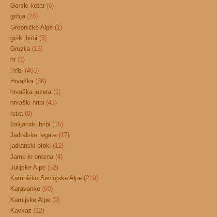
Gorski kotar
(5)
grčija
(28)
Grobničke Alpe
(1)
grški hribi
(5)
Gruzija
(15)
hr
(1)
Hribi
(463)
Hrvaška
(36)
hrvaška jezera
(1)
hrvaški hribi
(43)
Istra
(8)
Italijanski hribi
(15)
Jadralske regate
(17)
jadranski otoki
(12)
Jame in brezna
(4)
Julijske Alpe
(52)
Kamniško Savinjske Alpe
(219)
Karavanke
(60)
Karnijske Alpe
(9)
Kavkaz
(12)