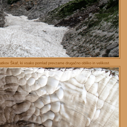
tkov Škaf, ki vsako pomlad prevzame drugačno obliko in velikost.