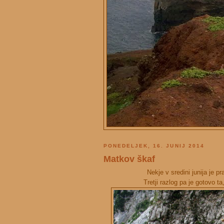
PONEDELJEK, 16. JUNIJ 2014
Matkov škaf
Nekje v sredini junija je 
Tretji razlog pa je gotovo t