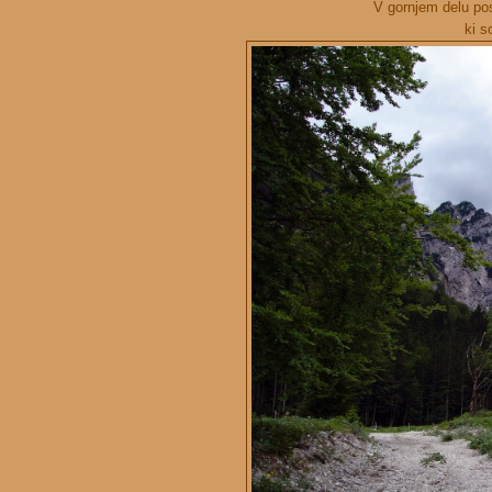
V gornjem delu post
ki s