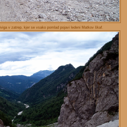
viga v zatrep, kjer se vsako pomlad pojavi ledeni Matkov škaf.