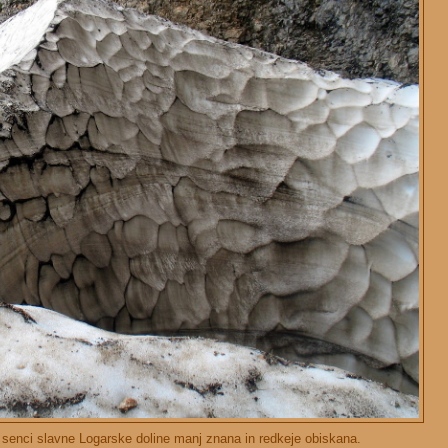
senci slavne Logarske doline manj znana in redkeje obiskana.