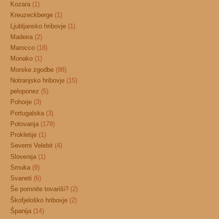
Kozara
(1)
Kreuzeckberge
(1)
Ljubljansko hribovje
(1)
Madeira
(2)
Marocco
(18)
Monako
(1)
Morske zgodbe
(98)
Notranjsko hribovje
(15)
peloponez
(5)
Pohorje
(3)
Portugalska
(3)
Potovanja
(178)
Prokletije
(1)
Severni Velebit
(4)
Slovenija
(1)
Smuka
(9)
Svaneti
(6)
Še pomnite tovariši?
(2)
Škofjeloško hribovje
(2)
Španija
(14)