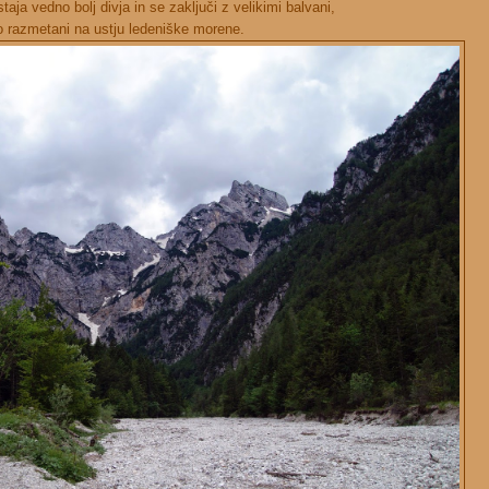
aja vedno bolj divja in se zaključi z velikimi balvani,
o razmetani na ustju ledeniške morene.