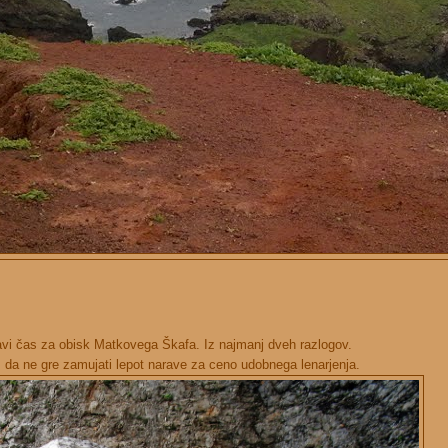
pravi čas za obisk Matkovega Škafa. Iz najmanj dveh razlogov.
a, da ne gre zamujati lepot narave za ceno udobnega lenarjenja.