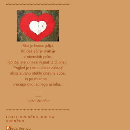
Bilo je konec julija,
ko dež spiral prah je
z okenskih polic,
oblizal steno hiše in prah z dvorišč.
Pogled je nama dolgo valoval
skoz sprano steklo dnevne sobe,
in po mokroti ...
vročega dvoriščnega asfalta...
......
......
Lojze Vrenčur
LOJZE VRENČUR, BREDA
VRENČUR
Breda Vrenčur