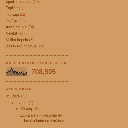
športne zadeve
(14)
Toplice
(1)
Tunizija
(12)
Turčija
(29)
turna smuka
(74)
Velebit
(10)
Velika kapela
(3)
Zasavsko hribovje
(29)
OGLEDI STRANI ZADNJIH 30 DNI
708,905
ARHIV OBJAV
▼
2026
(32)
▼
avgust
(1)
▼
03 avg.
(1)
Lučka Bela - brezpotje do
lovske koče na Brežicih