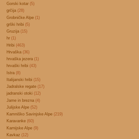
Gorski kotar
(5)
grčija
(28)
Grobničke Alpe
(1)
grški hribi
(5)
Gruzija
(15)
hr
(1)
Hribi
(463)
Hrvaška
(36)
hrvaška jezera
(1)
hrvaški hribi
(43)
Istra
(8)
Italijanski hribi
(15)
Jadralske regate
(17)
jadranski otoki
(12)
Jame in brezna
(4)
Julijske Alpe
(52)
Kamniško Savinjske Alpe
(219)
Karavanke
(60)
Karnijske Alpe
(9)
Kavkaz
(12)