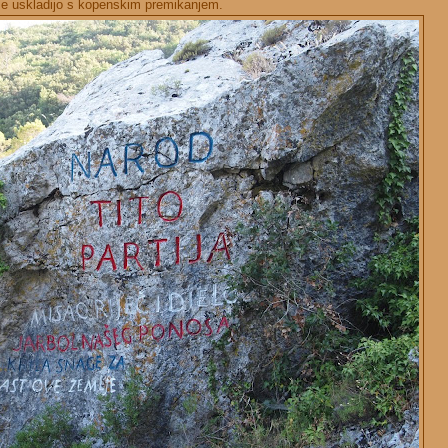
se uskladijo s kopenskim premikanjem.