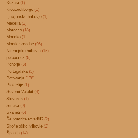
Kozara
(1)
Kreuzeckberge
(1)
Ljubljansko hribovje
(1)
Madeira
(2)
Marocco
(18)
Monako
(1)
Morske zgodbe
(98)
Notranjsko hribovje
(15)
peloponez
(5)
Pohorje
(3)
Portugalska
(3)
Potovanja
(178)
Prokletije
(1)
Severni Velebit
(4)
Slovenija
(1)
Smuka
(9)
Svaneti
(6)
Še pomnite tovariši?
(2)
Škofjeloško hribovje
(2)
Španija
(14)