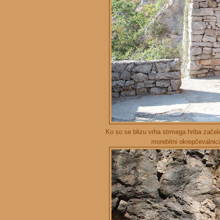
Ko so se blizu vrha strmega hriba začele 
morebitni okrepčevalnici 