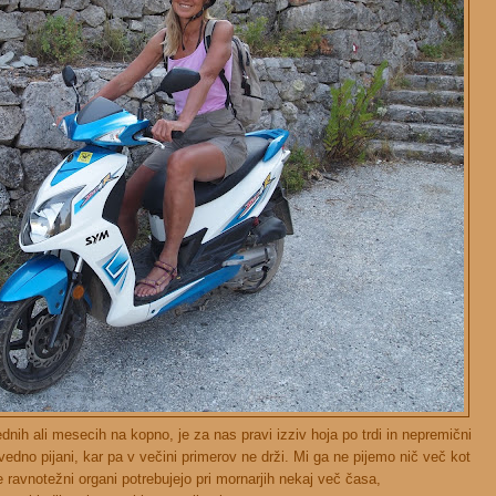
dnih ali mesecih na kopno, je za nas pravi izziv hoja po trdi in nepremični
vedno pijani, kar pa v večini primerov ne drži. Mi ga ne pijemo nič več kot
 le ravnotežni organi potrebujejo pri mornarjih nekaj več časa,