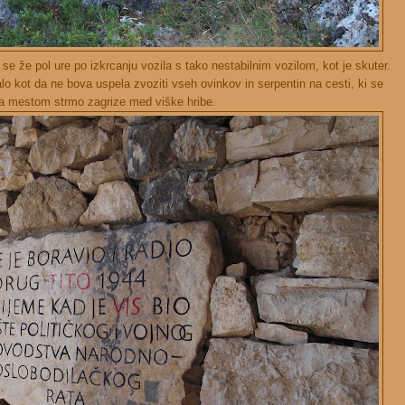
a se že pol ure po izkrcanju vozila s tako nestabilnim vozilom, kot je skuter.
lo kot da ne bova uspela zvoziti vseh ovinkov in serpentin na cesti, ki se
za mestom strmo zagrize med viške hribe.