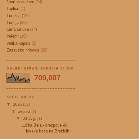
športne zadeve
(14)
Toplice
(1)
Tunizija
(12)
Turčija
(29)
turna smuka
(74)
Velebit
(10)
Velika kapela
(3)
Zasavsko hribovje
(29)
OGLEDI STRANI ZADNJIH 30 DNI
709,007
ARHIV OBJAV
▼
2026
(32)
▼
avgust
(1)
▼
03 avg.
(1)
Lučka Bela - brezpotje do
lovske koče na Brežicih