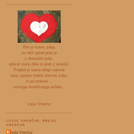
Bilo je konec julija,
ko dež spiral prah je
z okenskih polic,
oblizal steno hiše in prah z dvorišč.
Pogled je nama dolgo valoval
skoz sprano steklo dnevne sobe,
in po mokroti ...
vročega dvoriščnega asfalta...
......
......
Lojze Vrenčur
LOJZE VRENČUR, BREDA
VRENČUR
Breda Vrenčur