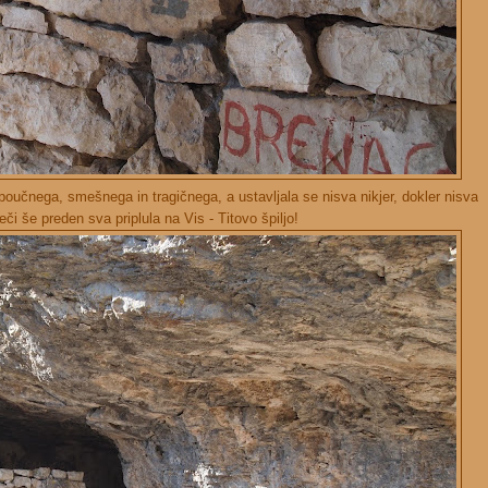
oučnega, smešnega in tragičnega, a ustavljala se nisva nikjer, dokler nisva
eči še preden sva priplula na Vis - Titovo špiljo!