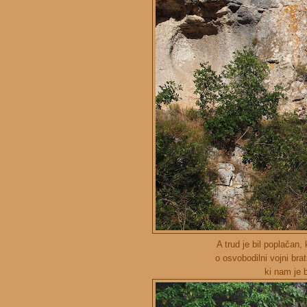
A trud je bil poplačan
o osvobodilni vojni br
ki nam je b