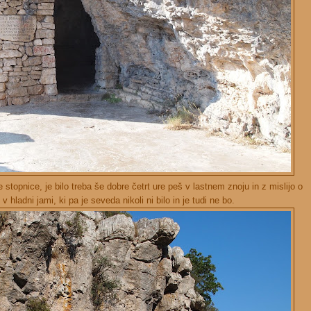
stopnice, je bilo treba še dobre četrt ure peš v lastnem znoju in z mislijo o
v hladni jami, ki pa je seveda nikoli ni bilo in je tudi ne bo.