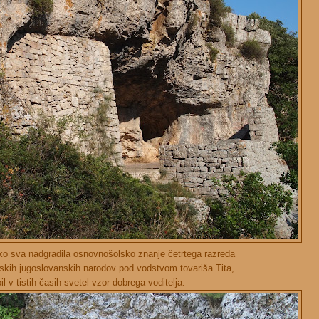
, ko sva nadgradila osnovnošolsko znanje četrtega razreda
atskih jugoslovanskih narodov pod vodstvom tovariša Tita,
il v tistih časih svetel vzor dobrega voditelja.