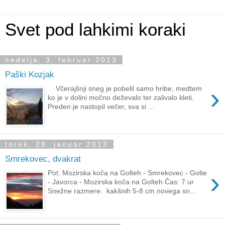
Svet pod lahkimi koraki
nedelja, 3. februar 2013
Paški Kozjak
›
Včerajšnji sneg je pobelil samo hribe, medtem
ko je v dolini močno deževalo ter zalivalo kleti.
Preden je nastopil večer, sva si ...
torek, 29. januar 2013
Smrekovec, dvakrat
›
Pot: Mozirska koča na Golteh - Smrekovec - Golte
- Javorca - Mozirska koča na Golteh Čas: 7 ur
Snežne razmere: kakšnih 5-8 cm novega sn...