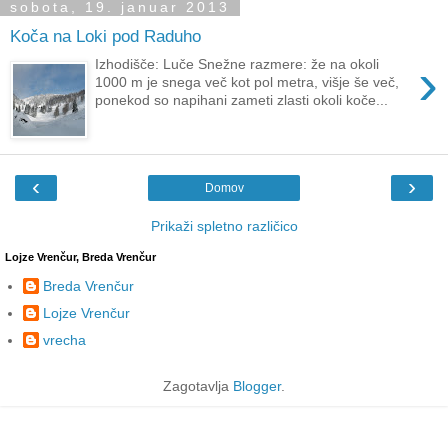
sobota, 19. januar 2013
Koča na Loki pod Raduho
›
Izhodišče: Luče Snežne razmere: že na okoli
1000 m je snega več kot pol metra, višje še več,
ponekod so napihani zameti zlasti okoli koče...
‹
›
Domov
Prikaži spletno različico
Lojze Vrenčur, Breda Vrenčur
Breda Vrenčur
Lojze Vrenčur
vrecha
Zagotavlja
Blogger
.