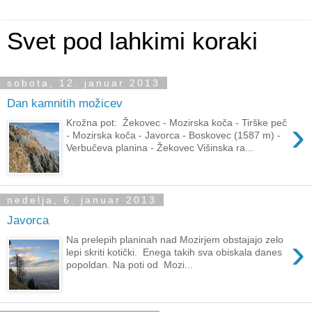
Svet pod lahkimi koraki
sobota, 12. januar 2013
Dan kamnitih možicev
›
Krožna pot: Žekovec - Mozirska koča - Tirške peč
- Mozirska koča - Javorca - Boskovec (1587 m) -
Verbučeva planina - Žekovec Višinska ra...
nedelja, 6. januar 2013
Javorca
›
Na prelepih planinah nad Mozirjem obstajajo zelo
lepi skriti kotički. Enega takih sva obiskala danes
popoldan. Na poti od Mozi...