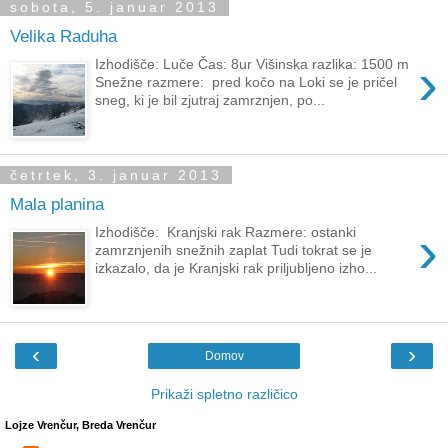
sobota, 5. januar 2013
Velika Raduha
›
Izhodišče: Luče Čas: 8ur Višinska razlika: 1500 m
Snežne razmere: pred kočo na Loki se je pričel
sneg, ki je bil zjutraj zamrznjen, po...
četrtek, 3. januar 2013
Mala planina
›
Izhodišče: Kranjski rak Razmere: ostanki
zamrznjenih snežnih zaplat Tudi tokrat se je
izkazalo, da je Kranjski rak priljubljeno izho...
‹
›
Domov
Prikaži spletno različico
Lojze Vrenčur, Breda Vrenčur