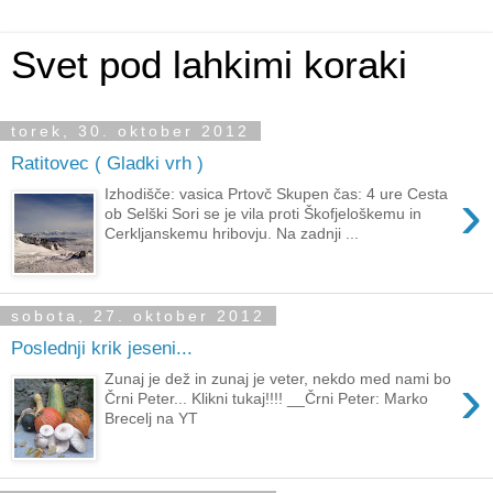
Svet pod lahkimi koraki
torek, 30. oktober 2012
Ratitovec ( Gladki vrh )
›
Izhodišče: vasica Prtovč Skupen čas: 4 ure Cesta
ob Selški Sori se je vila proti Škofjeloškemu in
Cerkljanskemu hribovju. Na zadnji ...
sobota, 27. oktober 2012
Poslednji krik jeseni...
›
Zunaj je dež in zunaj je veter, nekdo med nami bo
Črni Peter... Klikni tukaj!!!! __Črni Peter: Marko
Brecelj na YT