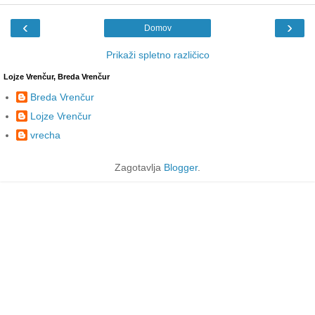
‹
›
Domov
Prikaži spletno različico
Lojze Vrenčur, Breda Vrenčur
Breda Vrenčur
Lojze Vrenčur
vrecha
Zagotavlja
Blogger
.