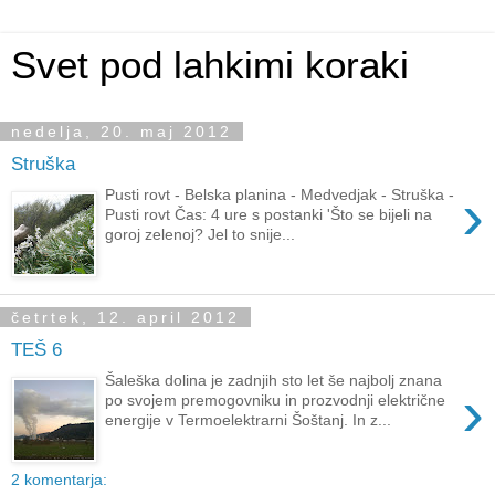
Svet pod lahkimi koraki
nedelja, 20. maj 2012
Struška
›
Pusti rovt - Belska planina - Medvedjak - Struška -
Pusti rovt Čas: 4 ure s postanki 'Što se bijeli na
goroj zelenoj? Jel to snije...
četrtek, 12. april 2012
TEŠ 6
Šaleška dolina je zadnjih sto let še najbolj znana
›
po svojem premogovniku in prozvodnji električne
energije v Termoelektrarni Šoštanj. In z...
2 komentarja: