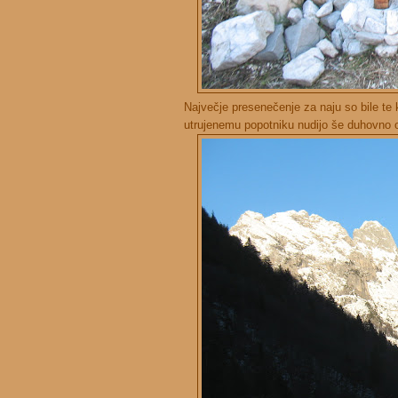
Največje presenečenje za naju so bile te 
utrujenemu popotniku nudijo še duhovno osv