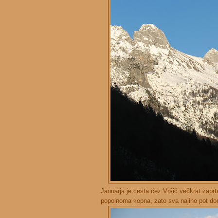
Januarja je cesta čez Vršič večkrat zaprt
popolnoma kopna, zato sva najino pot do