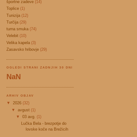
športne zadeve
(14)
Toplice
(1)
Tunizija
(12)
Turčija
(29)
turna smuka
(74)
Velebit
(10)
Velika kapela
(3)
Zasavsko hribovje
(29)
OGLEDI STRANI ZADNJIH 30 DNI
NaN
ARHIV OBJAV
▼
2026
(32)
▼
avgust
(1)
▼
03 avg.
(1)
Lučka Bela - brezpotje do
lovske koče na Brežicih