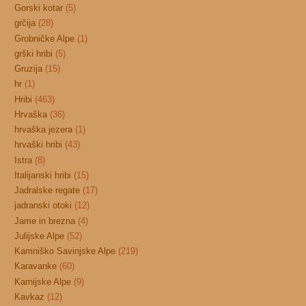
Gorski kotar
(5)
grčija
(28)
Grobničke Alpe
(1)
grški hribi
(5)
Gruzija
(15)
hr
(1)
Hribi
(463)
Hrvaška
(36)
hrvaška jezera
(1)
hrvaški hribi
(43)
Istra
(8)
Italijanski hribi
(15)
Jadralske regate
(17)
jadranski otoki
(12)
Jame in brezna
(4)
Julijske Alpe
(52)
Kamniško Savinjske Alpe
(219)
Karavanke
(60)
Karnijske Alpe
(9)
Kavkaz
(12)