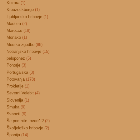
Kozara
(1)
Kreuzeckberge
(1)
Ljubljansko hribovje
(1)
Madeira
(2)
Marocco
(18)
Monako
(1)
Morske zgodbe
(98)
Notranjsko hribovje
(15)
peloponez
(5)
Pohorje
(3)
Portugalska
(3)
Potovanja
(178)
Prokletije
(1)
Severni Velebit
(4)
Slovenija
(1)
Smuka
(9)
Svaneti
(6)
Še pomnite tovariši?
(2)
Škofjeloško hribovje
(2)
Španija
(14)