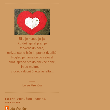
Bilo je konec julija,
ko dež spiral prah je
z okenskih polic,
oblizal steno hiše in prah z dvorišč.
Pogled je nama dolgo valoval
skoz sprano steklo dnevne sobe,
in po mokroti ...
vročega dvoriščnega asfalta...
......
......
Lojze Vrenčur
LOJZE VRENČUR, BREDA
VRENČUR
Breda Vrenčur