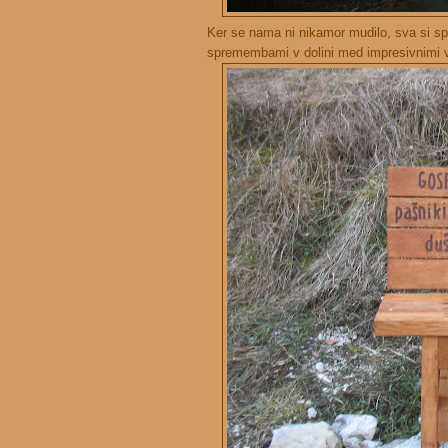
Ker se nama ni nikamor mudilo, sva si sp
spremembami v dolini med impresivnimi v