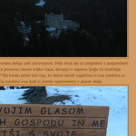
edno deluje zelo skrivnostno. Hribi okoli nje so prepleteni s podzemnimi
 se ponovno zavem koliko časa, denarja in naporov ljudje že tisočletja
Bo kmalu prišel tisti čas, ko bomo ukinili vojaščino in vsa sredstva in
Da nasitimo vse ljudi in Zemljo spremenimo v planet obilja.