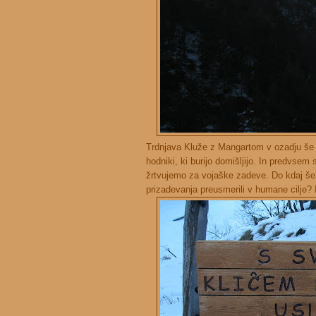
Trdnjava Kluže z Mangartom v ozadju še v
hodniki, ki burijo domišljijo. In predvsem
žrtvujemo za vojaške zadeve. Do kdaj še? 
prizadevanja preusmerili v humane cilje? 