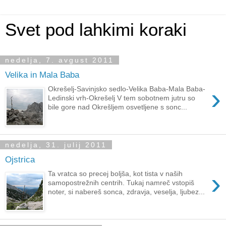
Svet pod lahkimi koraki
nedelja, 7. avgust 2011
Velika in Mala Baba
›
Okrešelj-Savinjsko sedlo-Velika Baba-Mala Baba-
Ledinski vrh-Okrešelj V tem sobotnem jutru so
bile gore nad Okrešljem osvetljene s sonc...
nedelja, 31. julij 2011
Ojstrica
›
Ta vratca so precej boljša, kot tista v naših
samopostrežnih centrih. Tukaj namreč vstopiš
noter, si nabereš sonca, zdravja, veselja, ljubez...