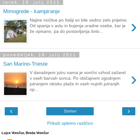
torek, 19. julij 2011
Mimogrede - kampiranje
›
Najine nočitve po Italiji so bile vedno zelo prijetne.
Od spanja v avtu in bujenja uradne osebe, kar je
že opisano, pa do postavljanja šoto...
ponedeljek, 18. julij 2011
San Marino-Trieste
›
V današnjem jutru nama je sončni vzhod zažarel
v vseh barvah sonca. Po običajnem zgodnjem
jutranjem obisku plaže in vseh nujnih jutranjih
op...
‹
›
Domov
Prikaži spletno različico
Lojze Vrenčur, Breda Vrenčur