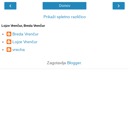
‹
›
Domov
Prikaži spletno različico
Lojze Vrenčur, Breda Vrenčur
Breda Vrenčur
Lojze Vrenčur
vrecha
Zagotavlja
Blogger
.