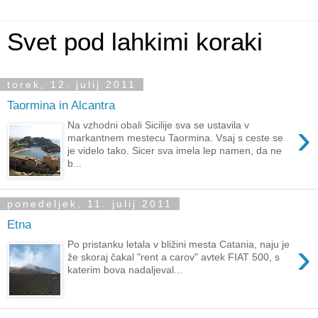
Svet pod lahkimi koraki
torek, 12. julij 2011
Taormina in Alcantra
›
Na vzhodni obali Sicilije sva se ustavila v
markantnem mestecu Taormina. Vsaj s ceste se
je videlo tako. Sicer sva imela lep namen, da ne
b...
ponedeljek, 11. julij 2011
Etna
›
Po pristanku letala v bližini mesta Catania, naju je
že skoraj čakal "rent a carov" avtek FIAT 500, s
katerim bova nadaljeval...