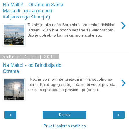
Na Malto! - Otranto in Santa
Maria di Leuca (na peti
italijanskega škornja!)
›
Takole je bila naša Sara skrita za petimi ribiškimi
ladjami, ki so bile bočno vezane za valobranom.
Bilo je potrebno kar nekaj mornarske sp...
sobota, 2. julij 2011
Na Malto! - od Brindisija do
Otranta
›
Noč je po moji interpretaciji minila popolnoma
mirno. Kaj drugega o tej noči ne bi vedel povedati,
ker sem spal spanje pravičnega (beri: i...
‹
›
Domov
Prikaži spletno različico