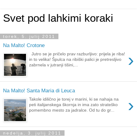
Svet pod lahkimi koraki
torek, 5. julij 2011
Na Malto! Crotone
›
Jutro se je pričelo prav razburljivo: prijela je riba!
in to velika! Špulca na ribiški palici je pretresljivo
zabrnela v jutranji tišini,...
Na Malto! Santa Maria di Leuca
›
Takole idilično je torej v marini, ki se nahaja na
peti italijanskega škornja in ima zato strateško
pomembno mesto za jadralce. Od tu do gr...
nedelja, 3. julij 2011