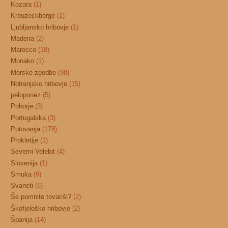
Kozara
(1)
Kreuzeckberge
(1)
Ljubljansko hribovje
(1)
Madeira
(2)
Marocco
(18)
Monako
(1)
Morske zgodbe
(98)
Notranjsko hribovje
(15)
peloponez
(5)
Pohorje
(3)
Portugalska
(3)
Potovanja
(178)
Prokletije
(1)
Severni Velebit
(4)
Slovenija
(1)
Smuka
(9)
Svaneti
(6)
Še pomnite tovariši?
(2)
Škofjeloško hribovje
(2)
Španija
(14)