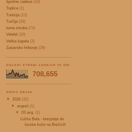
športne zadeve
(14)
Toplice
(1)
Tunizija
(12)
Turčija
(29)
turna smuka
(74)
Velebit
(10)
Velika kapela
(3)
Zasavsko hribovje
(29)
OGLEDI STRANI ZADNJIH 30 DNI
708,655
ARHIV OBJAV
▼
2026
(32)
▼
avgust
(1)
▼
03 avg.
(1)
Lučka Bela - brezpotje do
lovske koče na Brežicih