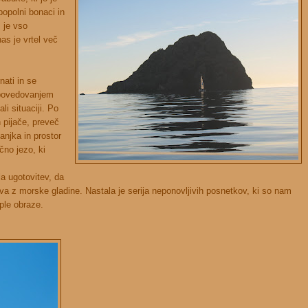
popolni bonaci in
 je vso
nas je vrtel več
nati in se
ipovedovanjem
i situaciji. Po
 pijače, preveč
njka in prostor
čno jezo, ki
la ugotovitev, da
eva z morske gladine. Nastala je serija neponovljivih posnetkov, ki so nam
ple obraze.