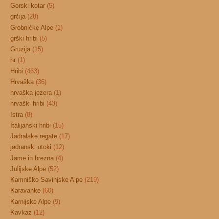
Gorski kotar
(5)
grčija
(28)
Grobničke Alpe
(1)
grški hribi
(5)
Gruzija
(15)
hr
(1)
Hribi
(463)
Hrvaška
(36)
hrvaška jezera
(1)
hrvaški hribi
(43)
Istra
(8)
Italijanski hribi
(15)
Jadralske regate
(17)
jadranski otoki
(12)
Jame in brezna
(4)
Julijske Alpe
(52)
Kamniško Savinjske Alpe
(219)
Karavanke
(60)
Karnijske Alpe
(9)
Kavkaz
(12)