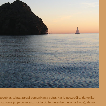
posebna; tokrat zaradi pomanjkanja vetra, kar je povzročilo, da veliko
, oziroma jih je bonaca izmučila do te mere (beri: uničila živce), da so