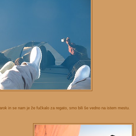
rok in se nam je že fučkalo za regato, smo bili še vedno na istem mestu.