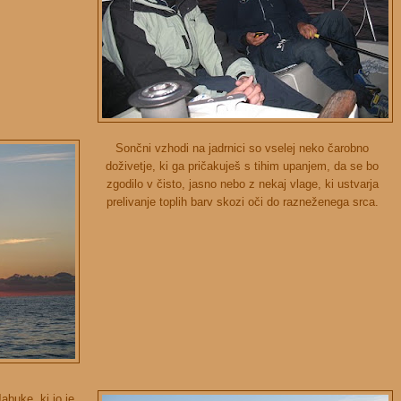
Sončni vzhodi na jadrnici so vselej neko čarobno
doživetje, ki ga pričakuješ s tihim upanjem, da se bo
zgodilo v čisto, jasno nebo z nekaj vlage, ki ustvarja
prelivanje toplih barv skozi oči do razneženega srca.
abuke, ki jo je