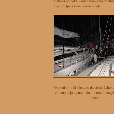
odstopili po nekaj urah čakanja na odprte
nosil tok tja, kamor nismo hoteli...
Ob zori smo bili še zelo daleč od Jabuke,
vseeno dajal upanje, da jo bomo dosegli
dneva.