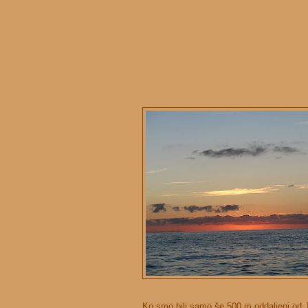
Ko smo bili samo še 500 m oddaljeni od J