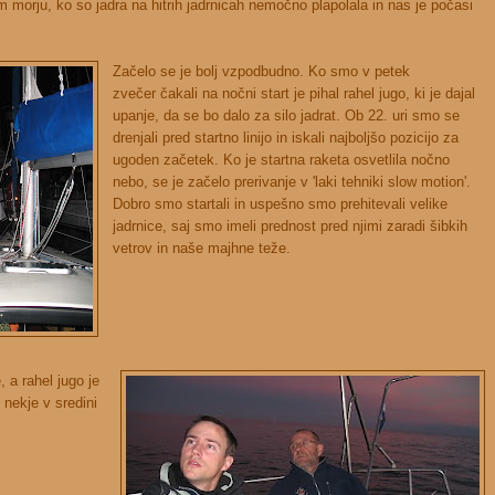
m morju, ko so jadra na hitrih jadrnicah nemočno plapolala in nas je počasi
Začelo se je bolj vzpodbudno. Ko smo v petek
zvečer čakali na nočni start je pihal rahel jugo, ki je dajal
upanje, da se bo dalo za silo jadrat. Ob 22. uri smo se
drenjali pred startno linijo in iskali najboljšo pozicijo za
ugoden začetek. Ko je startna raketa osvetlila nočno
nebo, se je začelo prerivanje v 'laki tehniki slow motion'.
Dobro smo startali in uspešno smo prehitevali velike
jadrnice, saj smo imeli prednost pred njimi zaradi šibkih
vetrov in naše majhne teže.
 a rahel jugo je
 nekje v sredini