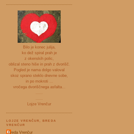
Bilo je konec julija,
ko dež spiral prah je
z okenskih polic,
oblizal steno hiše in prah z dvorišč.
Pogled je nama dolgo valoval
skoz sprano steklo dnevne sobe,
in po mokroti ...
vročega dvoriščnega asfalta...
......
......
Lojze Vrenčur
LOJZE VRENČUR, BREDA
VRENČUR
Breda Vrenčur