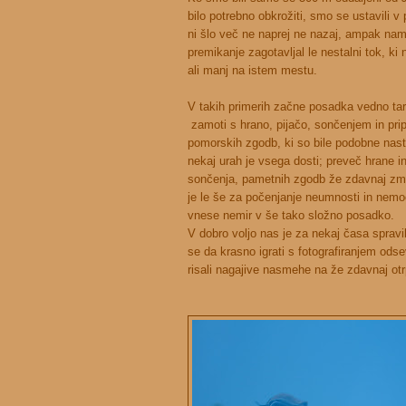
bilo potrebno obkrožiti, smo se ustavili v 
ni šlo več ne naprej ne nazaj, ampak nam
premikanje zagotavljal le nestalni tok, ki 
ali manj na istem mestu.
V takih primerih začne posadka vedno tar
zamoti s hrano, pijačo, sončenjem in pr
pomorskih zgodb, ki so bile podobne nastal
nekaj urah je vsega dosti; preveč hrane in
sončenja, pametnih zgodb že zdavnaj zma
je le še za počenjanje neumnosti in nemo
vnese nemir v še tako složno posadko.
V dobro voljo nas je za nekaj časa spravi
se da krasno igrati s fotografiranjem ods
risali nagajive nasmehe na že zdavnaj otr