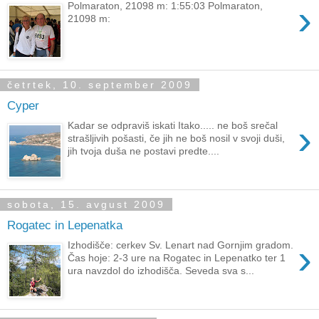
›
Polmaraton, 21098 m: 1:55:03 Polmaraton,
21098 m:
četrtek, 10. september 2009
Cyper
›
Kadar se odpraviš iskati Itako..... ne boš srečal
strašljivih pošasti, če jih ne boš nosil v svoji duši,
jih tvoja duša ne postavi predte....
sobota, 15. avgust 2009
Rogatec in Lepenatka
›
Izhodišče: cerkev Sv. Lenart nad Gornjim gradom.
Čas hoje: 2-3 ure na Rogatec in Lepenatko ter 1
ura navzdol do izhodišča. Seveda sva s...