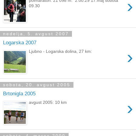
›
polmaraton: 21 098 m: 2:00:29 17.maj sobota
09.30
nedelja, 5. avgust 2007
Logarska 2007
›
Ljubno - Logarska dolina, 27 km:
sobota, 20. avgust 2005
Brtonigla 2005
›
avgust 2005: 10 km
sobota, 4. marec 2000